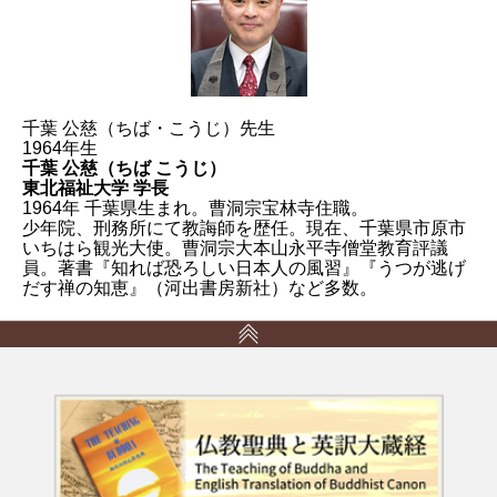
千葉 公慈（ちば・こうじ）先生
1964年生
千葉 公慈（ちば こうじ）
東北福祉大学 学長
1964年 千葉県生まれ。曹洞宗宝林寺住職。
少年院、刑務所にて教誨師を歴任。現在、千葉県市原市
いちはら観光大使。曹洞宗大本山永平寺僧堂教育評議
員。著書『知れば恐ろしい日本人の風習』『うつが逃げ
だす禅の知恵』（河出書房新社）など多数。