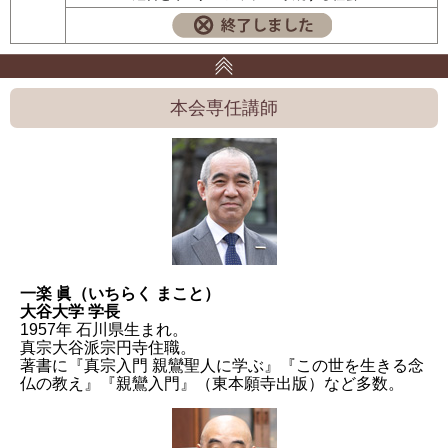
本会専任講師
一楽 眞（いちらく まこと）
大谷大学 学長
1957年 石川県生まれ。
真宗大谷派宗円寺住職。
著書に『真宗入門 親鸞聖人に学ぶ』『この世を生きる念
仏の教え』『親鸞入門』（東本願寺出版）など多数。