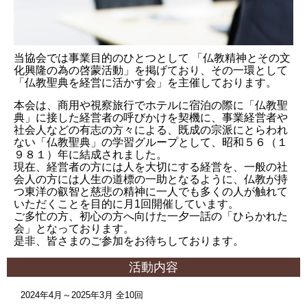
当協会では事業目的のひとつとして 「仏教精神とその文
化興隆の為の啓蒙活動」を掲げており、その一環として
「仏教聖典を経営に活かす会」を主催しております。
本会は、商用や視察旅行でホテルに宿泊の際に「仏教聖
典」に接した経営者の呼びかけを契機に、事業経営者や
社会人などの有志の方々による、既成の宗派にとらわれ
ない「仏教聖典」の学習グループとして、昭和５６（１
９８１）年に結成されました。
現在、経営者の方には人を大切にする経営を、一般の社
会人の方には人生の道標の一助となるように、仏教が持
つ東洋の叡智と慈悲の精神に一人でも多くの人が触れて
いただくことを目的に月1回開催しています。
ご多忙の方、初心の方へ向けた一夕一話の「ひらかれた
会」となっております。
是非、皆さまのご参加をお待ちしております。
活動内容
2024年4月～2025年3月 全10回