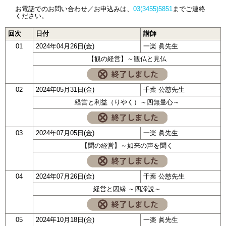
お電話でのお問い合わせ／お申込みは、
03(3455)5851
までご連絡
ください。
回次
日付
講師
01
2024年04月26日(金)
一楽 眞先生
【観の経営】～観仏と見仏
02
2024年05月31日(金)
千葉 公慈先生
経営と利益（りやく）～四無量心～
03
2024年07月05日(金)
一楽 眞先生
【聞の経営】～如来の声を聞く
04
2024年07月26日(金)
千葉 公慈先生
経営と因縁 ～四諦説～
05
2024年10月18日(金)
一楽 眞先生