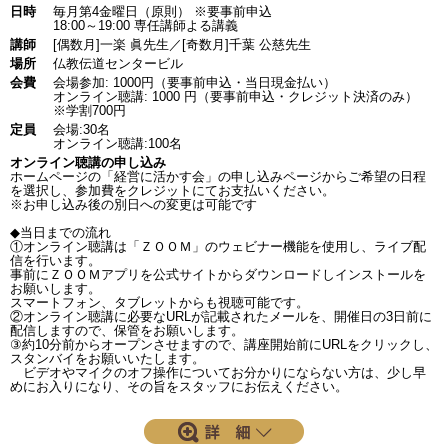
日時
毎月第4金曜日（原則） ※要事前申込
18:00～19:00 専任講師よる講義
講師
[偶数月]一楽 眞先生／[奇数月]千葉 公慈先生
場所
仏教伝道センタービル
会費
会場参加: 1000円（要事前申込・当日現金払い）
オンライン聴講: 1000 円（要事前申込・クレジット決済のみ）
※学割700円
定員
会場:30名
オンライン聴講:100名
オンライン聴講の申し込み
ホームページの「経営に活かす会」の申し込みページからご希望の日程
を選択し、参加費をクレジットにてお支払いください。
※お申し込み後の別日への変更は可能です
◆当日までの流れ
①オンライン聴講は「ＺＯＯＭ」のウェビナー機能を使用し、ライブ配
信を行います。
事前にＺＯＯＭアプリを公式サイトからダウンロードしインストールを
お願いします。
スマートフォン、タブレットからも視聴可能です。
②オンライン聴講に必要なURLが記載されたメールを、開催日の3日前に
配信しますので、保管をお願いします。
③約10分前からオープンさせますので、講座開始前にURLをクリックし、
スタンバイをお願いいたします。
ビデオやマイクのオフ操作についてお分かりにならない方は、少し早
めにお入りになり、その旨をスタッフにお伝えください。