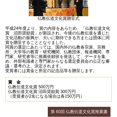
仏教伝道文化賞贈呈式
平成24年度より、賞の内容をあらため、「仏教伝道文化
賞 沼田奨励賞」が新設され、今後の仏教伝道を通じた
文化活動の振興が、大いに期待できる方または団体に同
賞を贈呈することとなりました。
同賞の選定にあたっては、国内外の仏教各宗派、宗務
所、大学等の教育・研究機関、仏教団体、報道機関、専
門家、研究者等に推薦依頼状を発送して、データを集
め、外部有識者と専門家からなる選定委員会の公正な審
議・選考の上、決定されます。
受賞者には賞金と所定の記念品等を贈呈します。
賞 金
仏教伝道文化賞 500万円
仏教伝道文化賞 沼田奨励賞 300万円
（受賞者が2名になる場合は各150万円）
第 60回 仏教伝道文化賞推薦書