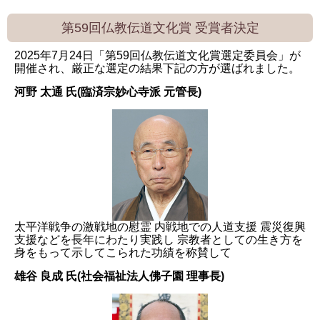
第59回仏教伝道文化賞 受賞者決定
2025年7月24日「第59回仏教伝道文化賞選定委員会」が
開催され、厳正な選定の結果下記の方が選ばれました。
河野 太通 氏(臨済宗妙心寺派 元管長)
太平洋戦争の激戦地の慰霊 内戦地での人道支援 震災復興
支援などを長年にわたり実践し 宗教者としての生き方を
身をもって示してこられた功績を称賛して
雄谷 良成 氏(社会福祉法人佛子園 理事長)